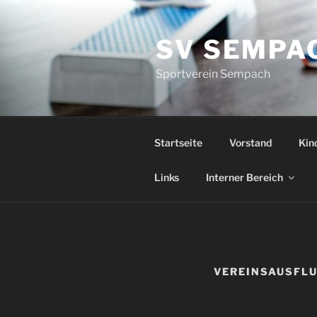
Zum
Inhalt
SV SEMPA
springen
Sportverein Sempach
Startseite
Vorstand
Kin
Links
Interner Bereich
VEREINSAUSFLU