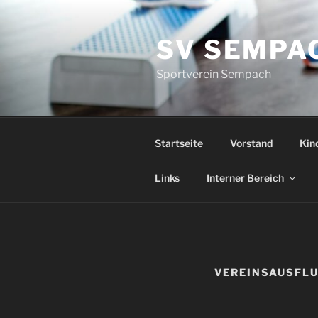
Zum
Inhalt
SV SEMPA
springen
Sportverein Sempach
Startseite
Vorstand
Kin
Links
Interner Bereich
VEREINSAUSFLU